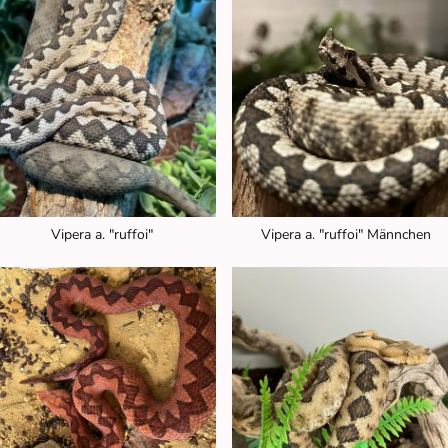
Vipera a. "ruffoi"
Vipera a. "ruffoi" Männchen