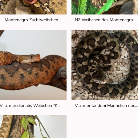
Montenegro Zuchtweibchen
NZ Weibchen des Montenegro Paares
V. a. meridionalis Weibchen "Korfu"
V.a. montandoni Männchen noch in Quarantä